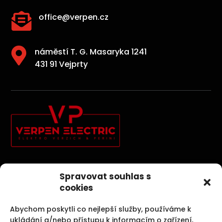

office@verpen.cz

náměstí T. G. Masaryka 1241
431 91 Vejprty
Elektroinstallationen, Photovoltaik, Sicherheitssysteme und
Spravovat souhlas s
Kernbohrungen sind unsere Aktivitäten, die uns
cookies
Spaß machen.
Abychom poskytli co nejlepší služby, používáme k
ukládání a/nebo přístupu k informacím o zařízení,