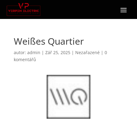
Weißes Quartier
autor:
admin
|
Zář 25, 2025
|
Nezařazené
|
0
komentářů