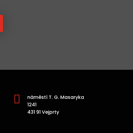

náměstí T. G. Masaryka
1241
431 91 Vejprty