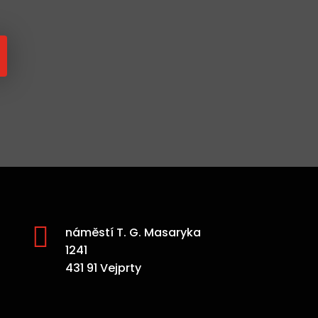

náměstí T. G. Masaryka
1241
431 91 Vejprty