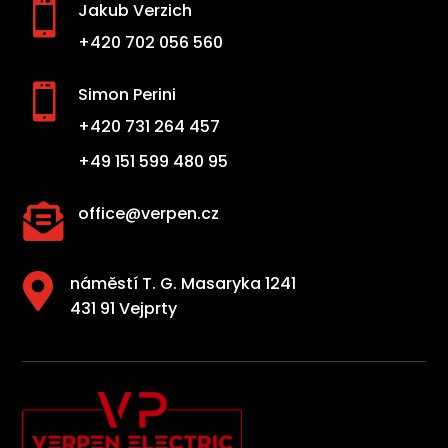

Jakub Verzich
+420 702 056 560

Simon Perini
+420 731 264 457
+49 151 599 480 95

office@verpen.cz

náměstí T. G. Masaryka 1241
431 91 Vejprty