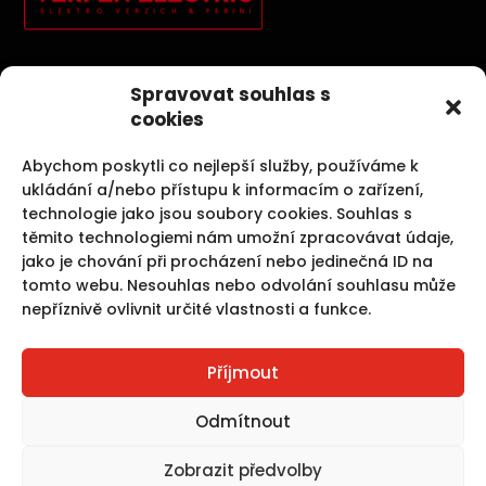
Elektroinstallationen, Photovoltaik, Sicherheitssysteme und
Spravovat souhlas s
Kernbohrungen sind unsere Aktivitäten, die uns
cookies
Spaß machen.
Abychom poskytli co nejlepší služby, používáme k
ukládání a/nebo přístupu k informacím o zařízení,
technologie jako jsou soubory cookies. Souhlas s
těmito technologiemi nám umožní zpracovávat údaje,
Unsere Dienstleistungen
jako je chování při procházení nebo jedinečná ID na
tomto webu. Nesouhlas nebo odvolání souhlasu může
nepříznivě ovlivnit určité vlastnosti a funkce.
Elektroinstallationen
Photovoltaik
Kernbohrungen und Betonschneiden
Příjmout
Schrack
Jablotron
Odmítnout
Zobrazit předvolby