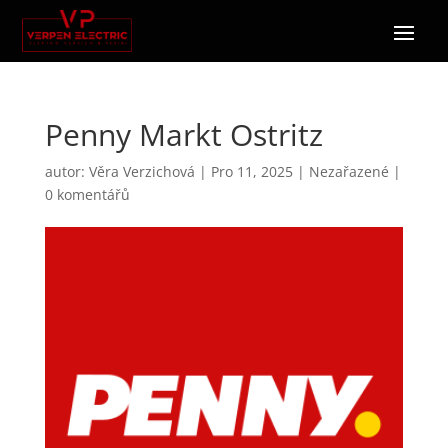
Penny Markt Ostritz
autor:
Věra Verzichová
|
Pro 11, 2025
|
Nezařazené
|
0 komentářů