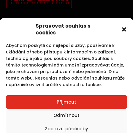
Elektroinstallationen, Photovoltaik, Sicherheitssysteme und
Spravovat souhlas s
Kernbohrungen sind unsere Aktivitäten, die uns
cookies
Spaß machen.
Abychom poskytli co nejlepší služby, používáme k
ukládání a/nebo přístupu k informacím o zařízení,
technologie jako jsou soubory cookies. Souhlas s
těmito technologiemi nám umožní zpracovávat údaje,
Unsere Dienstleistungen
jako je chování při procházení nebo jedinečná ID na
tomto webu. Nesouhlas nebo odvolání souhlasu může
nepříznivě ovlivnit určité vlastnosti a funkce.
Elektroinstallationen
Photovoltaik
Kernbohrungen und Betonschneiden
Příjmout
Schrack
Jablotron
Odmítnout
Zobrazit předvolby