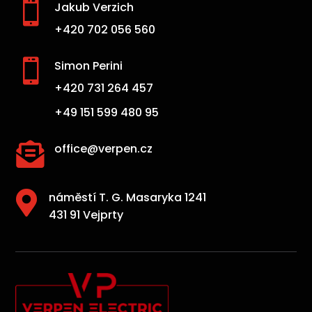

Jakub Verzich
+420 702 056 560

Simon Perini
+420 731 264 457
+49 151 599 480 95

office@verpen.cz

náměstí T. G. Masaryka 1241
431 91 Vejprty