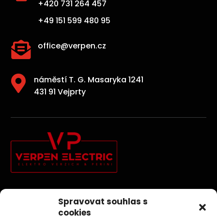
+420 731 264 457
+49 151 599 480 95

office@verpen.cz

náměstí T. G. Masaryka 1241
431 91 Vejprty
Elektroinstallationen, Photovoltaik, Sicherheitssysteme und
Spravovat souhlas s
Kernbohrungen sind unsere Aktivitäten, die uns
cookies
Spaß machen.