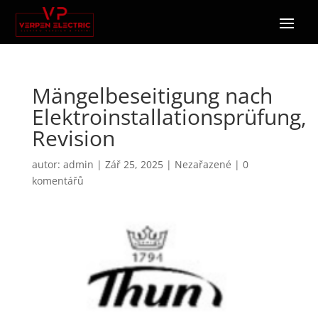
Mängelbeseitigung nach
Elektroinstallationsprüfung,
Revision
autor:
admin
|
Zář 25, 2025
|
Nezařazené
|
0
komentářů