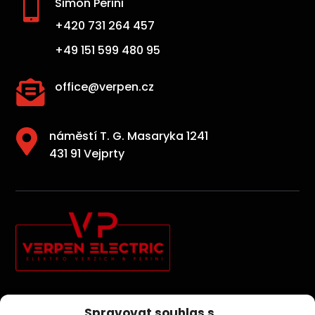

Simon Perini
+420 731 264 457
+49 151 599 480 95

office@verpen.cz

náměstí T. G. Masaryka 1241
431 91 Vejprty
Elektroinstallationen, Photovoltaik, Sicherheitssysteme und
Spravovat souhlas s