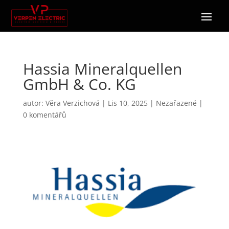
Hassia Mineralquellen
GmbH & Co. KG
autor:
Věra Verzichová
|
Lis 10, 2025
|
Nezařazené
|
0 komentářů