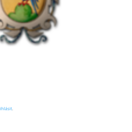
ihlásit
.