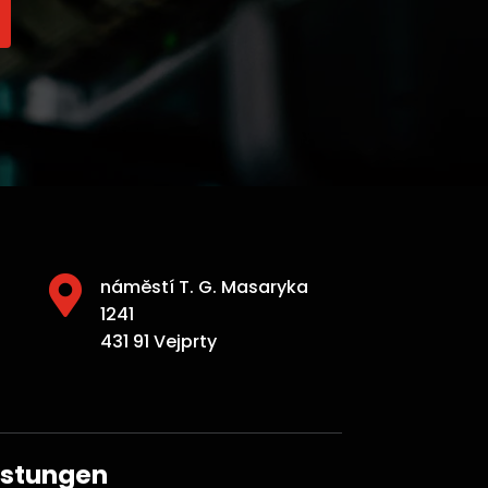

náměstí T. G. Masaryka
1241
431 91 Vejprty
istungen