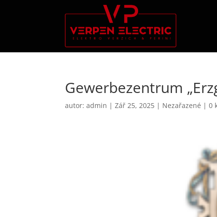
Gewerbezentrum „Erzg
autor:
admin
|
Zář 25, 2025
|
Nezařazené
|
0 