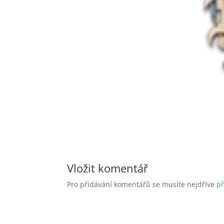
Vložit komentář
Pro přidávání komentářů se musíte nejdříve
př