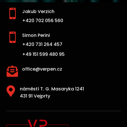

Jakub Verzich
+420 702 056 560

Simon Perini
+420 731 264 457
+49 151 599 480 95

office@verpen.cz

náměstí T. G. Masaryka 1241
431 91 Vejprty