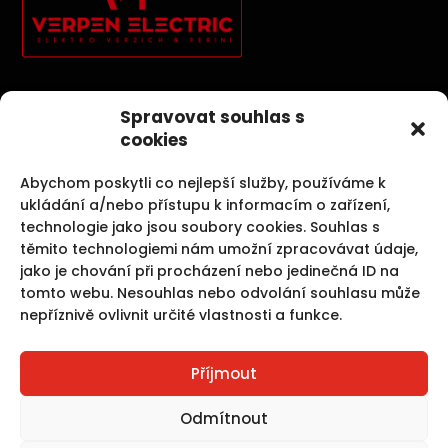
Elektroinstallationen, Photovoltaik, Sicherheitssysteme und
Spravovat souhlas s
Kernbohrungen sind unsere Aktivitäten, die uns
cookies
Spaß machen.
Abychom poskytli co nejlepší služby, používáme k
ukládání a/nebo přístupu k informacím o zařízení,
technologie jako jsou soubory cookies. Souhlas s
těmito technologiemi nám umožní zpracovávat údaje,
Unsere Dienstleistungen
jako je chování při procházení nebo jedinečná ID na
tomto webu. Nesouhlas nebo odvolání souhlasu může
nepříznivě ovlivnit určité vlastnosti a funkce.
Elektroinstallationen
Photovoltaik
Kernbohrungen und Betonschneiden
Příjmout
Schrack
Jablotron
Odmítnout