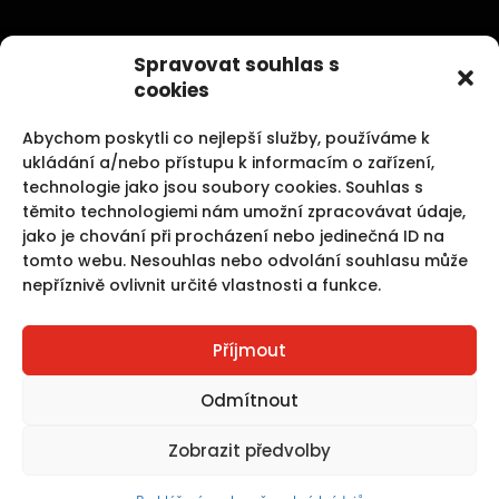
Elektroinstallationen, Photovoltaik, Sicherheitssysteme und
Spravovat souhlas s
Kernbohrungen sind unsere Aktivitäten, die uns
cookies
Spaß machen.
Abychom poskytli co nejlepší služby, používáme k
ukládání a/nebo přístupu k informacím o zařízení,
technologie jako jsou soubory cookies. Souhlas s
těmito technologiemi nám umožní zpracovávat údaje,
Unsere Dienstleistungen
jako je chování při procházení nebo jedinečná ID na
tomto webu. Nesouhlas nebo odvolání souhlasu může
nepříznivě ovlivnit určité vlastnosti a funkce.
Elektroinstallationen
Photovoltaik
Kernbohrungen und Betonschneiden
Příjmout
Schrack
Jablotron
Odmítnout
Zobrazit předvolby
Copyright Verpen electric s.r.o. | Všechna práva vyhrazena