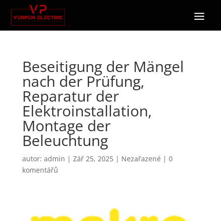
Beseitigung der Mängel
nach der Prüfung,
Reparatur der
Elektroinstallation,
Montage der
Beleuchtung
autor:
admin
|
Zář 25, 2025
|
Nezařazené
|
0
komentářů