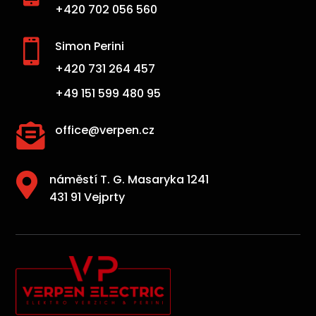
+420 702 056 560

Simon Perini
+420 731 264 457
+49 151 599 480 95

office@verpen.cz

náměstí T. G. Masaryka 1241
431 91 Vejprty