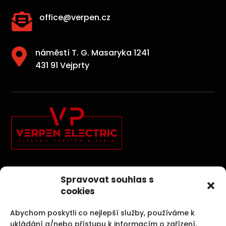

office@verpen.cz

náměstí T. G. Masaryka 1241
431 91 Vejprty
Elektroinstallationen, Photovoltaik, Sicherheitssysteme und
Spravovat souhlas s
Kernbohrungen sind unsere Aktivitäten, die uns
cookies
Spaß machen.
Abychom poskytli co nejlepší služby, používáme k
ukládání a/nebo přístupu k informacím o zařízení,